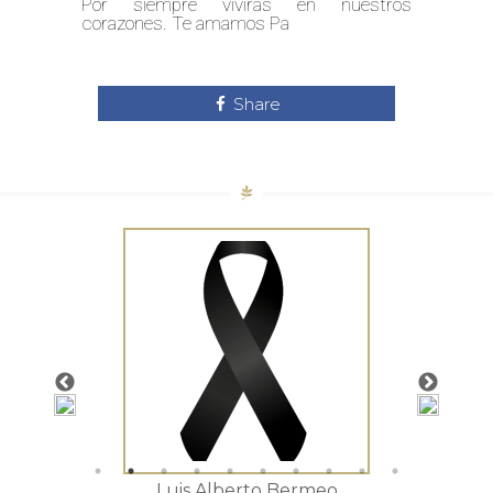
Por siempre vivirás en nuestros
corazones. Te amamos Pa
Share
tista
Luis Alberto Bermeo
Mar