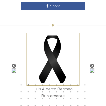
Share
tista
Luis Alberto Bermeo
Mar
Bustamante