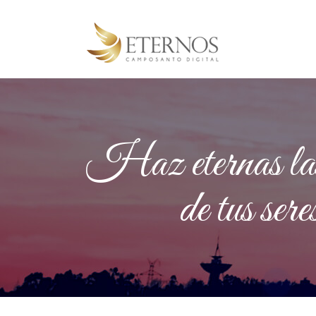
Haz eternas las 
de tus seres 