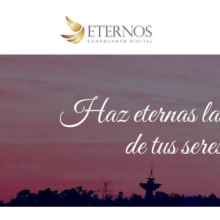
Haz eternas las 
de tus seres 