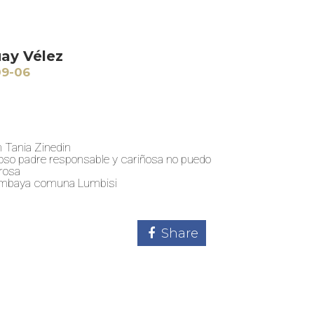
ay Vélez
09-06
 Tania Zinedin
oso padre responsable y cariñosa no puedo
rosa
 Cumbaya comuna Lumbisi
Share