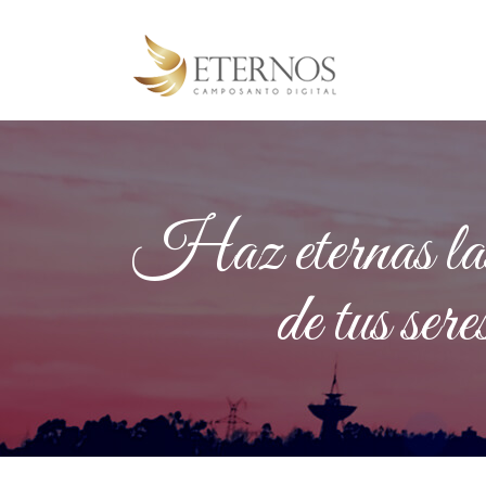
Haz eternas las 
de tus seres 