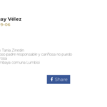
ay Vélez
09-06
 Tania Zinedin
oso padre responsable y cariñosa no puedo
rosa
 Cumbaya comuna Lumbisi
Share