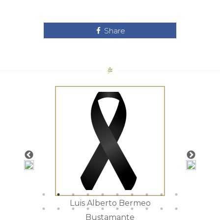
Share
tista
Luis Alberto Bermeo
Mar
Bustamante