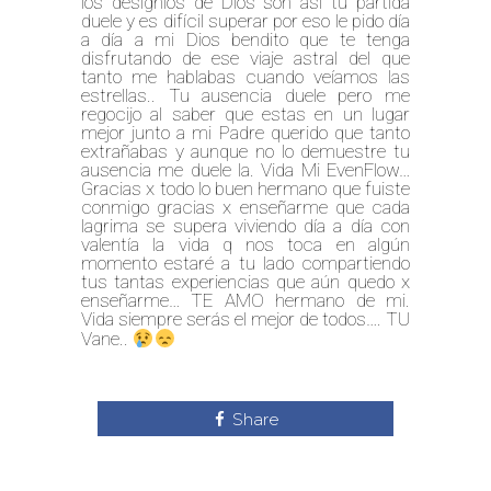
los designios de Dios son así tu partida
duele y es difícil superar por eso le pido día
a día a mi Dios bendito que te tenga
disfrutando de ese viaje astral del que
tanto me hablabas cuando veíamos las
estrellas.. Tu ausencia duele pero me
regocijo al saber que estas en un lugar
mejor junto a mi Padre querido que tanto
extrañabas y aunque no lo demuestre tu
ausencia me duele la. Vida Mi EvenFlow…
Gracias x todo lo buen hermano que fuiste
conmigo gracias x enseñarme que cada
lagrima se supera viviendo día a día con
valentía la vida q nos toca en algún
momento estaré a tu lado compartiendo
tus tantas experiencias que aún quedo x
enseñarme… TE AMO hermano de mi.
Vida siempre serás el mejor de todos…. TU
Vane..
Share