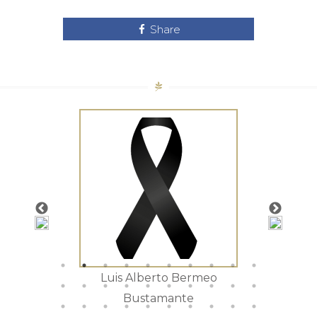
Share
tista
Luis Alberto Bermeo
Mar
Bustamante