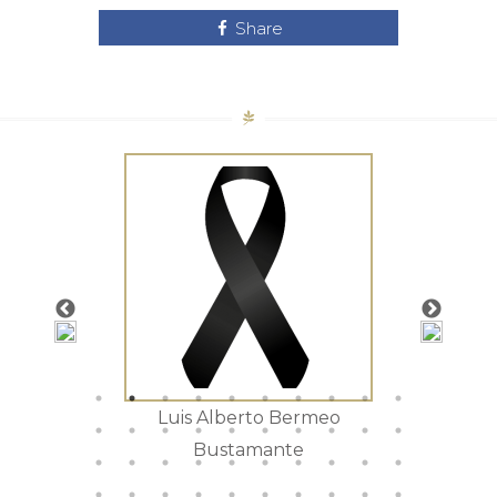
Share
tista
Luis Alberto Bermeo
Mar
Bustamante