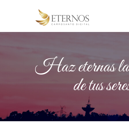
Haz eternas las 
de tus seres 