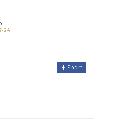
o
7-24
Share